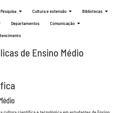
Pesquisa
Cultura e extensão
Bibliotecas
Departamentos
Comunicação
rtencimento
licas de Ensino Médio
fica
 Médio
a cultura científica e tecnológica em estudantes de Ensino