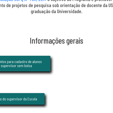
to de projetos de pesquisa sob orientação de docente da USP
graduação da Universidade.
Informações gerais
tos para cadastro de alunos
 supervisor sem bolsa
o do supervisor da Escola