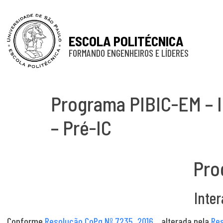
ESCOLA POLITÉCNICA
FORMANDO ENGENHEIROS E LÍDERES
Programa PIBIC-EM – I
– Pré-IC
Pro
Inter
Conforme
Resolução CoPq Nº 7235_2016
, alterada pela
Res