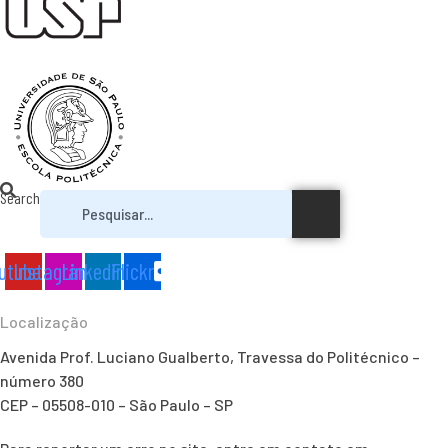
Search
utube
Instagram
Linkedin
Flickr
Localização
Avenida Prof. Luciano Gualberto, Travessa do Politécnico –
número 380
CEP – 05508-010 – São Paulo – SP