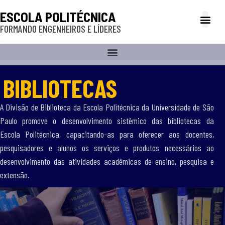
ESCOLA POLITÉCNICA
FORMANDO ENGENHEIROS E LÍDERES
A Poli
Gestão e Ad
Cultura e exte
Profissionais e
Inclusão e P
BIBLIOTECAS
A Divisão de Biblioteca da Escola Politécnica da Universidade de São
Paulo promove o desenvolvimento sistêmico das bibliotecas da
Escola Politécnica, capacitando-as para oferecer aos docentes,
pesquisadores e alunos os serviços e produtos necessários ao
desenvolvimento das atividades acadêmicas de ensino, pesquisa e
extensão.