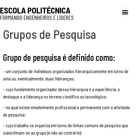
ESCOLA POLITÉCNICA
FORMANDO ENGENHEIROS E LÍDERES
A Poli
Gestão e Ad
Cultura e exte
Profissionais e
Inclusão e P
Grupos de Pesquisa
Grupo de pesquisa é definido como:
– um conjunto de indivíduos organizados hierarquicamente em torno de
uma ou, eventualmente, duas lideranças;
– cujo fundamento organizador dessa hierarquia é a experiência, o
destaque e a liderança no terreno científico ou tecnológico;
– no qual existe envolvimento profissional e permanente com a atividade
de pesquisa;
– cujo trabalho se organiza em torno de linhas comuns de pesquisa que
subordinam-se ao grupo (e não ao contrário);