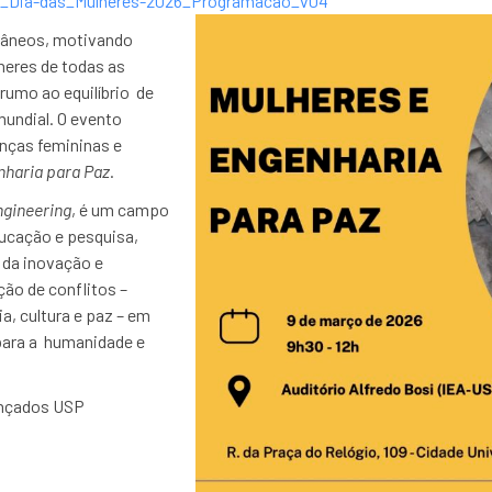
P_Dia-das_Mulheres-2026_Programacao_v04
râneos, motivando
heres de todas as
 rumo ao equilíbrio de
mundial. O evento
nças femininas e
nharia para Paz
.
gineering
, é um campo
ducação e pesquisa,
 da inovação e
ção de conflitos –
a, cultura e paz – em
para a humanidade e
vançados USP