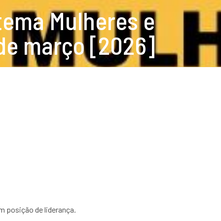
tema Mulheres e
 de março [2026]
m posição de liderança.