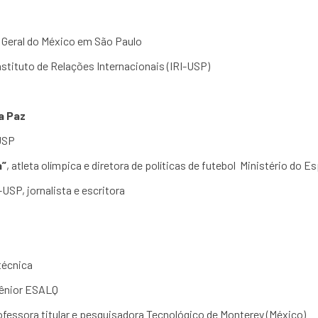
l Geral do México em São Paulo
Instituto de Relações Internacionais (IRI-USP)
 a Paz
 USP
a”
, atleta olímpica e diretora de políticas de futebol Ministério do E
-USP, jornalista e escritora
itécnica
Sênior ESALQ
ofessora titular e pesquisadora Tecnológico de Monterey (México)