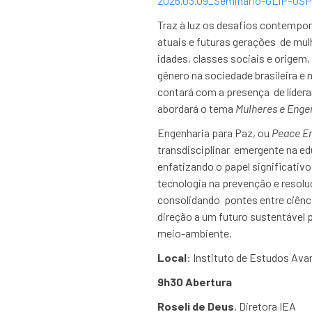
2026.03.09_Seminario-GLIP-US
Traz à luz os desafios contempo
atuais e futuras gerações de mul
idades, classes sociais e origem,
gênero na sociedade brasileira e 
contará com a presença de lídera
abordará o tema
Mulheres e Enge
Engenharia para Paz, ou
Peace En
transdisciplinar emergente na e
enfatizando o papel significativo
tecnologia na prevenção e resolu
consolidando pontes entre ciênci
direção a um futuro sustentável 
meio-ambiente.
Local
: Instituto de Estudos A
9h30 Abertura
Roseli de Deus
, Diretora IEA