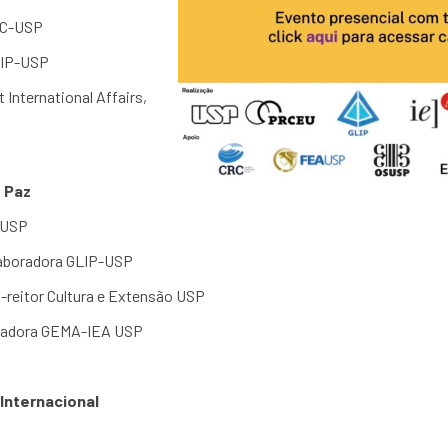
CRC-USP
GLIP-USP
 International Affairs,
e Paz
OSUSP
olaboradora GLIP-USP
ó-reitor Cultura e Extensão USP
sadora GEMA-IEA USP
 Internacional