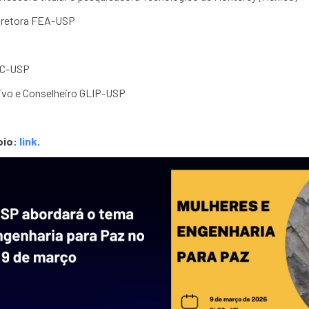
Diretora FEA-USP
CRC-USP
tivo e Conselheiro GLIP-USP
oio:
link
.