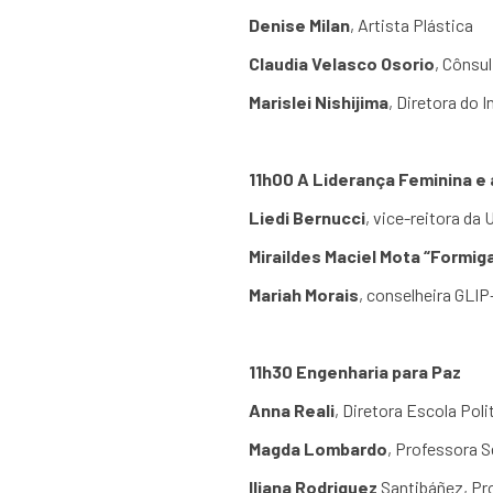
Denise Milan
, Artista Plástica
Claudia Velasco Osorio
, Cônsu
Marislei Nishijima
, Diretora do 
11h00 A Liderança Feminina e
Liedi Bernucci
, vice-reitora da
Miraildes Maciel Mota “Formig
Mariah Morais
, conselheira GLIP
11h30 Engenharia para Paz
Anna Reali
, Diretora Escola Pol
Magda Lombardo
, Professora 
Iliana Rodriguez
Santibáñez, Pr