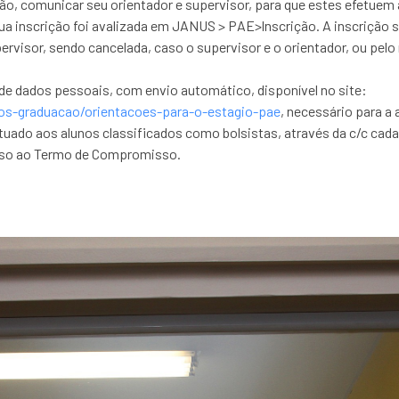
ão, comunicar seu orientador e supervisor, para que estes efetuem 
ua inscrição foi avalizada em JANUS > PAE>lnscrição. A inscrição 
ervisor, sendo cancelada, caso o supervisor e o orientador, ou pelo
” de dados pessoais, com envio automático, disponível no site:
pos-graduacao/orientacoes-para-o-estagio-pae
, necessário para a 
tuado aos alunos classificados como bolsistas, através da c/c cad
esso ao Termo de Compromisso.