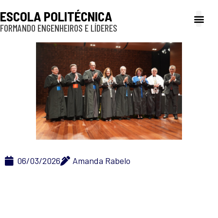
ESCOLA POLITÉCNICA
FORMANDO ENGENHEIROS E LÍDERES
A Poli
Gestão e Ad
Cultura e exte
Profissionais e
Inclusão e P
06/03/2026
Amanda Rabelo