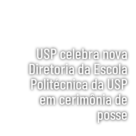
USP celebra nova
Diretoria da Escola
Politécnica da USP
em cerimônia de
posse