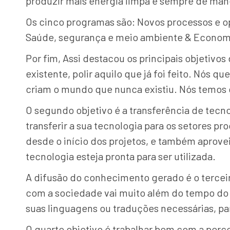
produzir mais energia limpa e sempre de mane
Os cinco programas são: Novos processos e op
Saúde, segurança e meio ambiente & Economi
Por fim, Assi destacou os principais objetivo
existente, polir aquilo que já foi feito. Nós
criam o mundo que nunca existiu. Nós temos q
O segundo objetivo é a transferência de tec
transferir a sua tecnologia para os setores 
desde o início dos projetos, e também aprove
tecnologia esteja pronta para ser utilizada.
A difusão do conhecimento gerado é o tercei
com a sociedade vai muito além do tempo do a
suas linguagens ou traduções necessárias, p
O quarto objetivo é trabalhar bem com a per