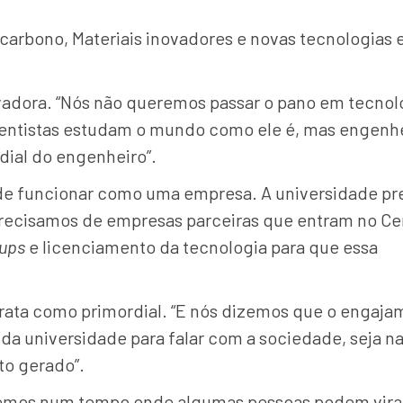
carbono, Materiais inovadores e novas tecnologias 
novadora. “Nós não queremos passar o pano em tecnol
, cientistas estudam o mundo como ele é, mas engenh
dial do engenheiro”.
ode funcionar como uma empresa. A universidade pr
s precisamos de empresas parceiras que entram no Ce
tups
e licenciamento da tecnologia para que essa
trata como primordial. “E nós dizemos que o engaj
da universidade para falar com a sociedade, seja n
to gerado”.
vivemos num tempo onde algumas pessoas podem vira