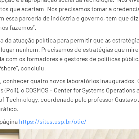
 fatos que acertam. Nós precisamos tomar a credenc
om essa parceria de indústria e governo, tem que di
nós fazemos”.
ia da atuação política para permitir que as estratég
a lugar nenhum. Precisamos de estratégias que mire
a com os formadores e gestores de políticas públic
fshore”, concluiu.
 conhecer quatro novos laboratórios inaugurados. 
s (Poli), o COSMOS – Center for Systems Operations
n of Technology, coordenado pelo professor Gustavo A
ráfico.
 página
https://sites.usp.br/otic/