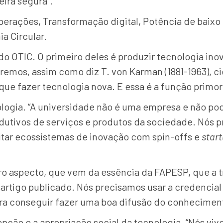
ira segura”.
erações, Transformação digital, Potência de baixo 
a Circular.
s do OTIC. O primeiro deles é produzir tecnologia i
 queremos, assim como diz T. von Karman (1881-1963)
ue fazer tecnologia nova. E essa é a função primor
nologia. “A universidade não é uma empresa e não p
produtivos de serviços e produtos da sociedade. Nó
itar ecossistemas de inovação com spin-offs e
star
ro aspecto, que vem da essência da FAPESP, que a 
rtigo publicado. Nós precisamos usar a credencial 
ara conseguir fazer uma boa difusão do conhecimen
cepção e a apropriação social da tecnologia. “Nós 