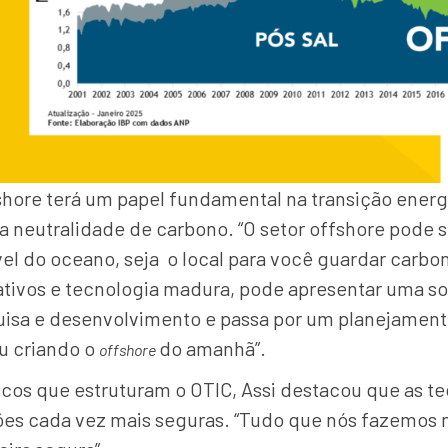
shore terá um papel fundamental na transição energét
 a neutralidade de carbono. “O setor offshore pode
el do oceano, seja o local para você guardar carbo
 ativos e tecnologia madura, pode apresentar uma s
isa e desenvolvimento e passa por um planejamento n
u criando o
do amanhã”.
offshore
icos que estruturam o OTIC, Assi destacou que as 
ões cada vez mais seguras. “Tudo que nós fazemos n