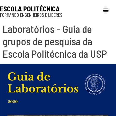
ESCOLA POLITÉCNICA
FORMANDO ENGENHEIROS E LÍDERES
A Poli
Gestão e Ad
Cultura e exte
Profissionais e
Inclusão e P
Laboratórios – Guia de
grupos de pesquisa da
Escola Politécnica da USP