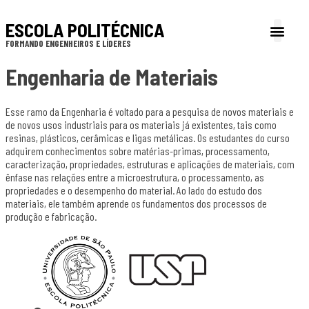
ESCOLA POLITÉCNICA
FORMANDO ENGENHEIROS E LÍDERES
A Poli
Gestão e Admi
Cultura e extens
Profissionais e Em
Inclusão e Pe
Engenharia de Materiais
Esse ramo da Engenharia é voltado para a pesquisa de novos materiais e
de novos usos industriais para os materiais já existentes, tais como
resinas, plásticos, cerâmicas e ligas metálicas. Os estudantes do curso
adquirem conhecimentos sobre matérias-primas, processamento,
caracterização, propriedades, estruturas e aplicações de materiais, com
ênfase nas relações entre a microestrutura, o processamento, as
propriedades e o desempenho do material. Ao lado do estudo dos
materiais, ele também aprende os fundamentos dos processos de
produção e fabricação.