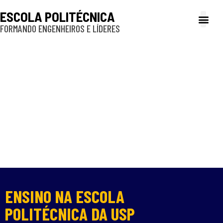
ESCOLA POLITÉCNICA
FORMANDO ENGENHEIROS E LÍDERES
A Poli
Gestão e Ad
Cultura e exte
Profissionais e
Inclusão e P
ENSINO NA ESCOLA
POLITÉCNICA DA USP