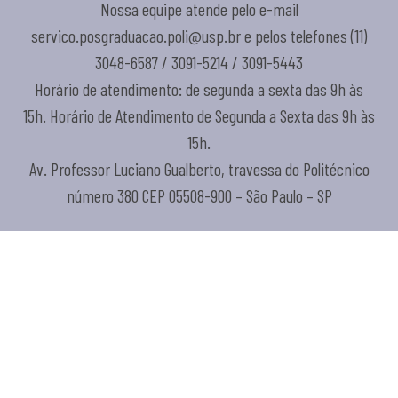
Nossa equipe atende pelo e-mail
servico.posgraduacao.poli@usp.br e pelos telefones (11)
3048-6587 / 3091-5214 / 3091-5443
Horário de atendimento: de segunda a sexta das 9h às
15h. Horário de Atendimento de Segunda a Sexta das 9h às
15h.
Av. Professor Luciano Gualberto, travessa do Politécnico
número 380 CEP 05508-900 – São Paulo – SP