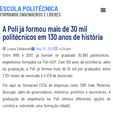
ESCOLA POLITÉCNICA
FORMANDO ENGENHEIROS E LÍDERES
A Poli
Gestão e Ad
Cultura e exte
Profissionais e
Inclusão e P
A Poli já formou mais de 30 mil
politécnicos em 130 anos de história
Luana Takahashi
May 25, 2023
4:24 pm
Entre 1885 e 2017, já haviam se graduado 30.885 politécnicos,
engenheiros formados na Poli-USP. Com 130 anos de existência, além
da graduação, a Poli já formou mais de 10 mil pós-graduados, entre
7.124 títulos de mestrado e 3.278 de doutorado.
Por aqui se formaram CEOs de empresas como TAM, Vale, Motorola,
Buscapé, além de governadores, ministros, prefeitos e secretários. A
graduação de engenharia na Poli oferece diferentes opções de
carreira e, sobretudo, uma formação cidadã.