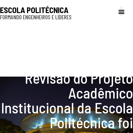
ESCOLA POLITÉCNICA
FORMANDO ENGENHEIROS E LÍDERES
A Poli
Gestão e Ad
Cultura e exte
Profissionais e
Inclusão e P
Você conhece o
Projeto Acadêmico da
Escola Politécnica?
Revisão do Projeto
Acadêmico
Institucional da Escola
Politécnica foi