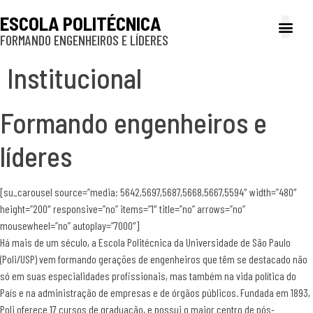
ESCOLA POLITÉCNICA
FORMANDO ENGENHEIROS E LÍDERES
A Poli
Gestão e Ad
Cultura e exte
Profissionais e
Inclusão e P
Institucional
Formando engenheiros e
líderes
[su_carousel source=”media: 5642,5697,5687,5668,5667,5594″ width=”480″
height=”200″ responsive=”no” items=”1″ title=”no” arrows=”no”
mousewheel=”no” autoplay=”7000″]
Há mais de um século, a Escola Politécnica da Universidade de São Paulo
(Poli/USP) vem formando gerações de engenheiros que têm se destacado não
só em suas especialidades profissionais, mas também na vida política do
País e na administração de empresas e de órgãos públicos. Fundada em 1893,
Poli oferece 17 cursos de graduação, e possui o maior centro de pós-