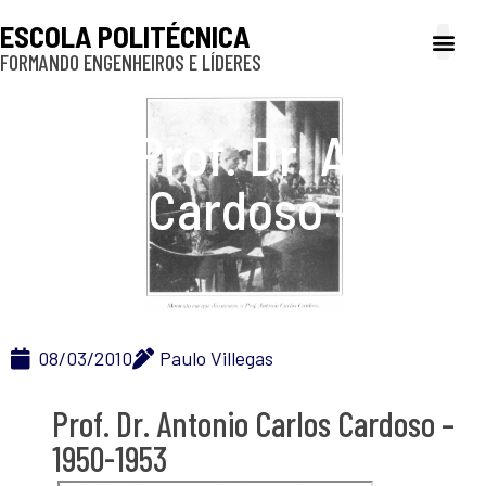
ESCOLA POLITÉCNICA
FORMANDO ENGENHEIROS E LÍDERES
A Poli
Gestão e Ad
Cultura e exte
Profissionais e
Inclusão e P
Prof. Dr. Antonio
Carlos Cardoso – 1950-
1953
08/03/2010
Paulo Villegas
Prof. Dr. Antonio Carlos Cardoso –
1950-1953