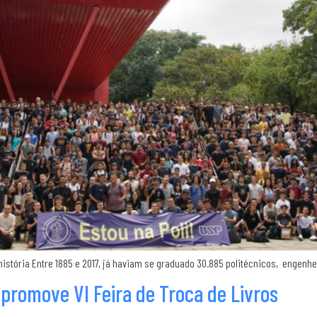
 história Entre 1885 e 2017, já haviam se graduado 30.885 politécnicos, engenh
 promove VI Feira de Troca de Livros