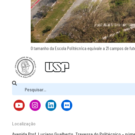
O tamanho da Escola Politécnica equivale a 21 campos de fut
Localização
Avenida Prof. Luciano Gualberto, Travessa do Politécnico – núm