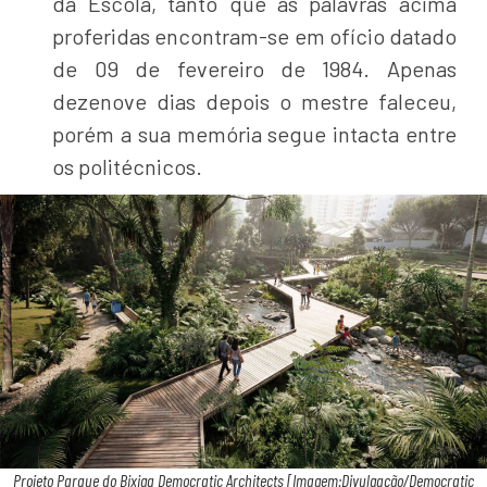
da Escola, tanto que as palavras acima
proferidas encontram-se em ofício datado
de 09 de fevereiro de 1984. Apenas
dezenove dias depois o mestre faleceu,
porém a sua memória segue intacta entre
os politécnicos.
Projeto Parque do Bixiga Democratic Architects [Imagem:Divulgação/Democratic