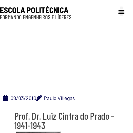
ESCOLA POLITÉCNICA
FORMANDO ENGENHEIROS E LÍDERES
A Poli
Gestão e Ad
Cultura e exte
Profissionais e
Inclusão e P
Prof. Dr. Luiz Cintra do
Prado – 1941-1943
08/03/2010
Paulo Villegas
Prof. Dr. Luiz Cintra do Prado –
1941-1943