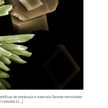
entificas-de-metalurgia-e-materiais/ Docente entrevistado:
i realizada a […]