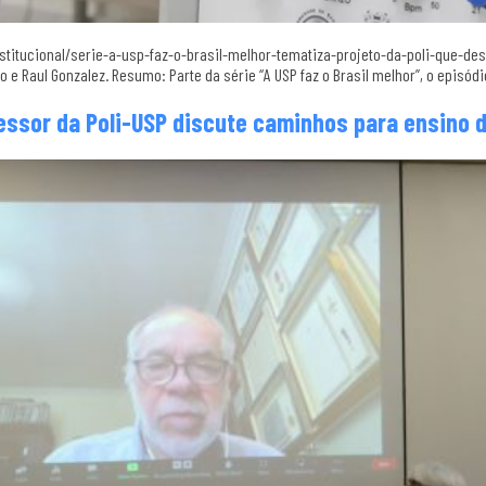
/institucional/serie-a-usp-faz-o-brasil-melhor-tematiza-projeto-da-poli-que-
 e Raul Gonzalez. Resumo: Parte da série “A USP faz o Brasil melhor”, o episód
fessor da Poli-USP discute caminhos para ensino 