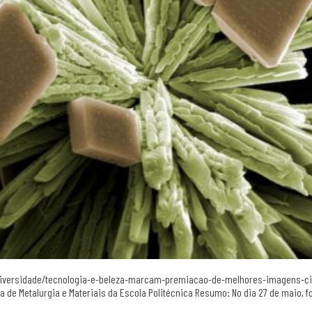
r/universidade/tecnologia-e-beleza-marcam-premiacao-de-melhores-imagens-ci
de Metalurgia e Materiais da Escola Politécnica Resumo: No dia 27 de maio, fo