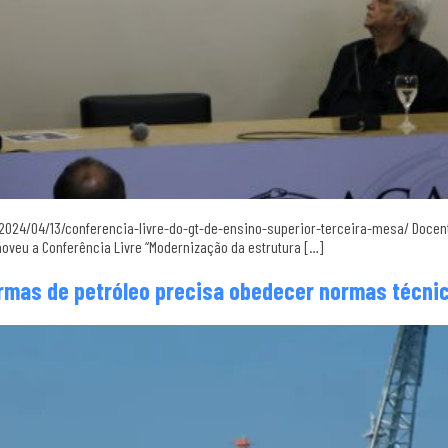
/2024/04/13/conferencia-livre-do-gt-de-ensino-superior-terceira-mesa/ Docent
omoveu a Conferência Livre “Modernização da estrutura […]
ormas de petróleo precisa obedecer normas técni