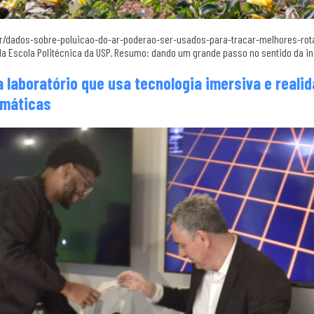
.br/dados-sobre-poluicao-do-ar-poderao-ser-usados-para-tracar-melhores-rotas
a Escola Politécnica da USP. Resumo: dando um grande passo no sentido da in
 laboratório que usa tecnologia imersiva e realid
imáticas