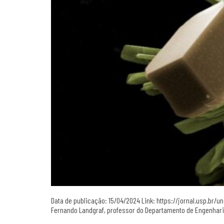
Data de publicação: 15/04/2024 Link: https://jornal.usp.b
Fernando Landgraf, professor do Departamento de Engenharia 